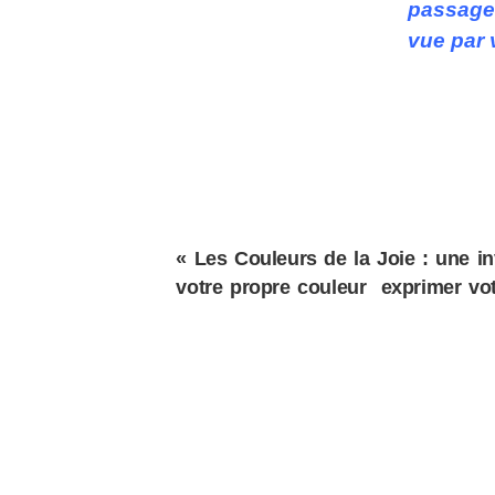
passage 
vue par 
« Les Couleurs de la Joie : une in
votre propre couleur exprimer votr
CGU
CGV
Mentions légales