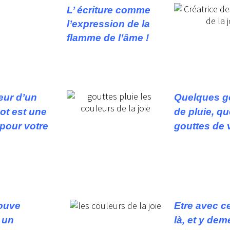
L’ écriture comme
l’expression de la
flamme de l’âme !
eur d’un
Quelques g
ot est une
de pluie, q
pour votre
gouttes de v
rouve
Etre avec ce
 un
là, et y dem