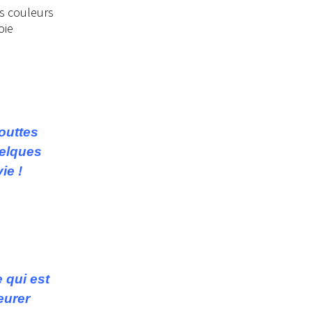
outtes
uelques
ie !
 qui est
eurer