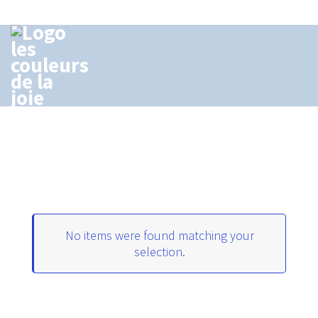
Découvrir le Blog
Skip
to
content
Portfolio
Navigation
de
taklit
01/11/2021
0
l’article
No items were found matching your
selection.